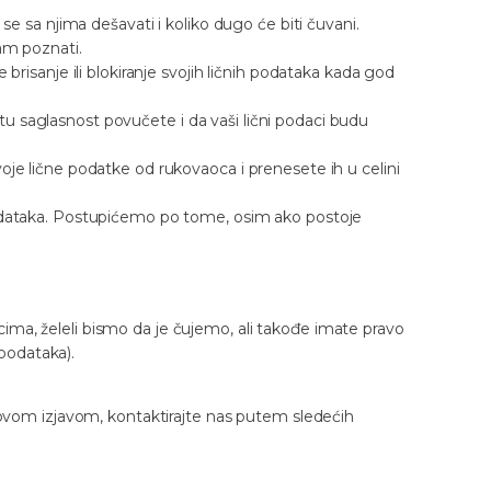
se sa njima dešavati i koliko dugo će biti čuvani.
am poznati.
brisanje ili blokiranje svojih ličnih podataka kada god
 saglasnost povučete i da vaši lični podaci budu
oje lične podatke od rukovaoca i prenesete ih u celini
podataka. Postupićemo po tome, osim ako postoje
ma, želeli bismo da je čujemo, ali takođe imate pravo
podataka).
i ovom izjavom, kontaktirajte nas putem sledećih