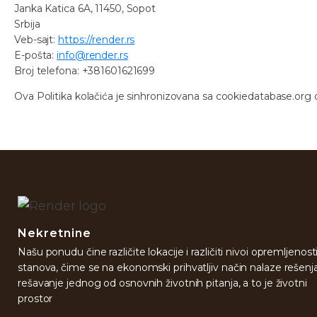
Janka Katica 6A, 11450, Sopot
Srbija
Veb-sajt:
https://render.rs
E-pošta:
info@render.rs
Broj telefona: +381601621699
Ova Politika kolačića je sinhronizovana sa cookiedatabase.org d
Nekretnine
Našu ponudu čine različite lokacije i različiti nivoi opremljenost
stanova, čime se na ekonomski prihvatljiv način nalaze rešenj
rešavanje jednog od osnovnih životnih pitanja, a to je životni
prostor