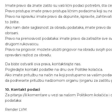
Imate pravo da znate zašto su vaši lični podaci potrebni, šta će 
Pravo pristupa: imate pravo pristupa ličnim podacima koji su n
Pravo na ispravku: imate pravo da dopunite, ispravite, zahtevate 
to želite.
Ako nam date saglasnost za obradu podataka, imate pravo da tu
obrisani.
Pravo na prenosivost podataka: imate pravo da zatražite sve sv
drugom rukovaocu.
Pravo na prigovor: možete uložiti prigovor na obradu svojih 
opravdani razlozi za obradu.
Da biste ostvarili ova prava, kontaktirajte nas.
Pogledajte kontakt podatke na dnu ove Politike kolačića.
Ako imate pritužbu na način na koji postupamo sa vašim podaci
da podnesete pritužbu nadzornom organu (organu za zaštitu 
10. Kontakt podaci
Za pitanja i/ili komentare u vezi sa našom Politikom kolačića 
podataka:
Render LVM