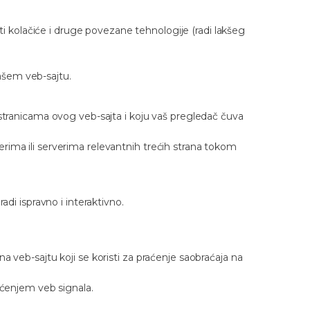
sti kolačiće i druge povezane tehnologije (radi lakšeg
ašem veb-sajtu.
 stranicama ovog veb-sajta i koju vaš pregledač čuva
rima ili serverima relevantnih trećih strana tokom
adi ispravno i interaktivno.
ke na veb-sajtu koji se koristi za praćenje saobraćaja na
šćenjem veb signala.