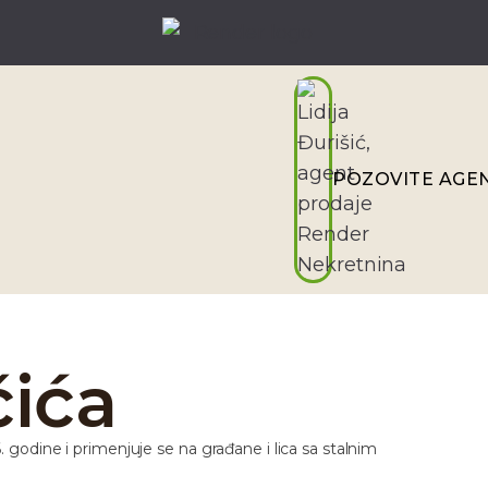
POZOVITE AGE
čića
6. godine i primenjuje se na građane i lica sa stalnim