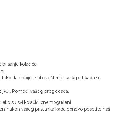
 brisanje kolačića.
ni.
 tako da dobijete obaveštenje svaki put kada se
deljku „Pomoć“ vašeg pregledača.
i ako su svi kolačići onemogućeni.
ljeni nakon vašeg pristanka kada ponovo posetite naš