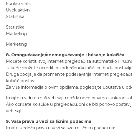
Funkcionalni
Uvek aktivni
Statistika
Statistika
Marketing
Marketing
8. Omogućavanje/onemogućavanje i brisanje kolačića
Možete koristiti svoj internet pregledač za automatsko ili ručno
Takođe možete odrediti da određeni kolačići ne budu postavlje
Druga opcija je da promenite podešavanja internet pregledača
kolačić postavi.
Za više informacija o ovim opcijama, pogledajte uputstva u o
Imajte u vidu da naš veb-sajt možda neće pravilno funkcionisat
Ako obrišete kolačiće u pregledaču, oni će biti ponovo postav
veb-sajt.
9. Vaša prava u vezi sa ličnim podacima
Imate sledeća prava u vezi sa svojim ličnim podacima: