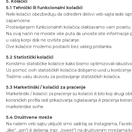
5. Kolačići
5.1 Tehnički ili funkcionalni kolačići
Neki kolačići obezbeđuju da određeni delovi veb-sajta rade isp
zapamćene.
Postavljanjem funkcionalnih kolačića olakšavamo vam posetu
Na ovaj način ne morate više puta da unosite iste informacije p
u vašoj korpi dok ne izvršite plaćanje.
Ove kolačiće možemo postaviti bez vašeg pristanka.
5.2 Statistički kolačići
Koristimo statističke kolačiće kako bismo optimizovali iskustvo
Uz pomoć ovih statističkih kolačića dobijamo uvid u korišćenje
Tražimo vašu dozvolu za postavljanje statističkih kolačića.
5.3 Marketinški / kolačići za praćenje
Marketinški / kolačići za praćenje su kolačići ili bilo koji drugi ob
korisničkih profila radi prikazivanja oglašavanja ili praćenja kori
marketinške svrhe.
5.4 Društvene mreže
Na našem veb-sajtu uključili smo sadržaj sa Instagrama, Faceb
„like“, „pin“) ili deljenja (npr. „tweet“) na društvenim mrežam