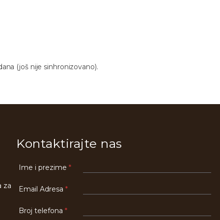
ana (još nije sinhronizovano).
Kontaktirajte nas
B
Ime i prezime
*
r
i
o
a za
Email Adresa
*
j
C
Broj telefona
*
h