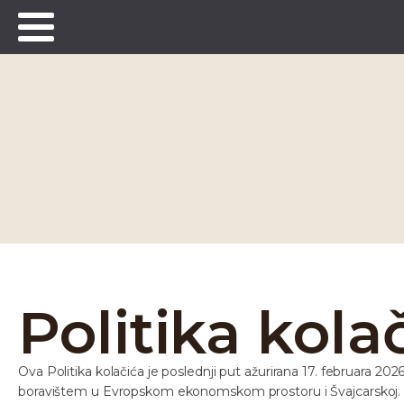
Politika kola
Ova Politika kolačića je poslednji put ažurirana 17. februara 202
boravištem u Evropskom ekonomskom prostoru i Švajcarskoj.