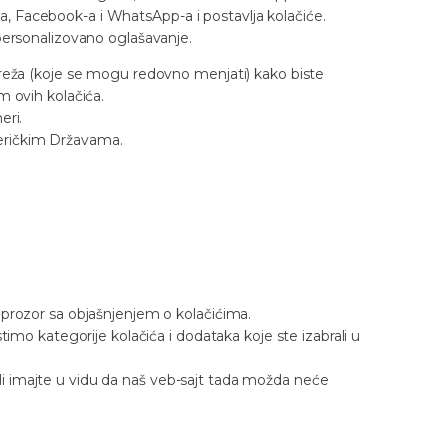
 Facebook-a i WhatsApp-a i postavlja kolačiće.
personalizovano oglašavanje.
mreža (koje se mogu redovno menjati) kako biste
m ovih kolačića.
eri.
eričkim Državama.
 prozor sa objašnjenjem o kolačićima.
timo kategorije kolačića i dodataka koje ste izabrali u
i imajte u vidu da naš veb-sajt tada možda neće