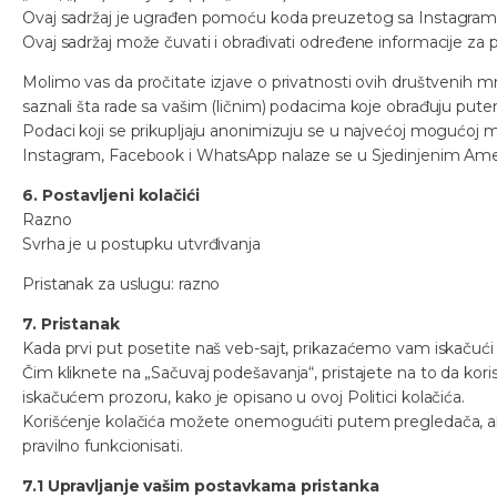
Ovaj sadržaj je ugrađen pomoću koda preuzetog sa Instagrama,
Ovaj sadržaj može čuvati i obrađivati određene informacije za 
Molimo vas da pročitate izjave o privatnosti ovih društvenih 
saznali šta rade sa vašim (ličnim) podacima koje obrađuju pute
Podaci koji se prikupljaju anonimizuju se u najvećoj mogućoj m
Instagram, Facebook i WhatsApp nalaze se u Sjedinjenim Am
6. Postavljeni kolačići
Razno
Svrha je u postupku utvrđivanja
Pristanak za uslugu: razno
7. Pristanak
Kada prvi put posetite naš veb-sajt, prikazaćemo vam iskačući
Čim kliknete na „Sačuvaj podešavanja“, pristajete na to da koris
iskačućem prozoru, kako je opisano u ovoj Politici kolačića.
Korišćenje kolačića možete onemogućiti putem pregledača, al
pravilno funkcionisati.
7.1 Upravljanje vašim postavkama pristanka