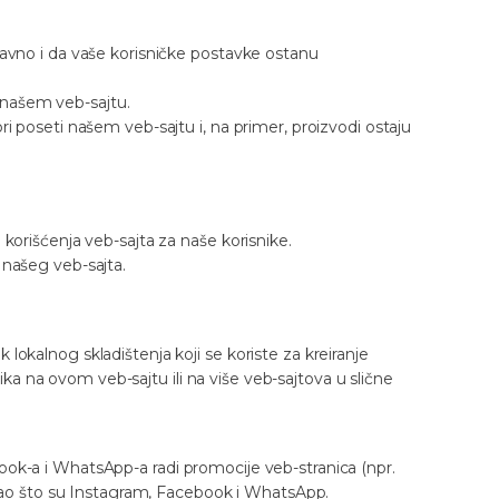
ravno i da vaše korisničke postavke ostanu
 našem veb-sajtu.
ri poseti našem veb-sajtu i, na primer, proizvodi ostaju
 korišćenja veb-sajta za naše korisnike.
 našeg veb-sajta.
lik lokalnog skladištenja koji se koriste za kreiranje
snika na ovom veb-sajtu ili na više veb-sajtova u slične
ook-a i WhatsApp-a radi promocije veb-stranica (npr.
a kao što su Instagram, Facebook i WhatsApp.