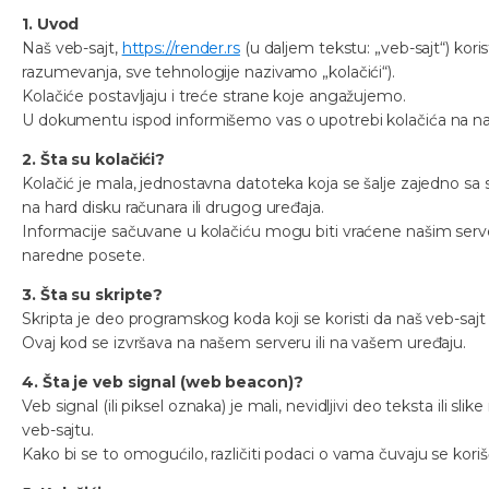
1. Uvod
Naš veb-sajt,
https://render.rs
(u daljem tekstu: „veb-sajt“) kori
razumevanja, sve tehnologije nazivamo „kolačići“).
Kolačiće postavljaju i treće strane koje angažujemo.
U dokumentu ispod informišemo vas o upotrebi kolačića na n
2. Šta su kolačići?
Kolačić je mala, jednostavna datoteka koja se šalje zajedno sa
na hard disku računara ili drugog uređaja.
Informacije sačuvane u kolačiću mogu biti vraćene našim serve
naredne posete.
3. Šta su skripte?
Skripta je deo programskog koda koji se koristi da naš veb-sajt r
Ovaj kod se izvršava na našem serveru ili na vašem uređaju.
4. Šta je veb signal (web beacon)?
Veb signal (ili piksel oznaka) je mali, nevidljivi deo teksta ili sli
veb-sajtu.
Kako bi se to omogućilo, različiti podaci o vama čuvaju se kori